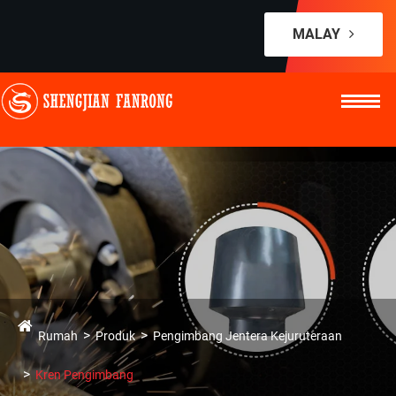
MALAY
Rumah
Produk
Pengimbang Jentera Kejuruteraan
Kren Pengimbang