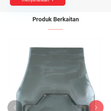
Produk Berkaitan
Pengimbang Kren yang dipasang dengan
trak
Lihat Lagi >>

