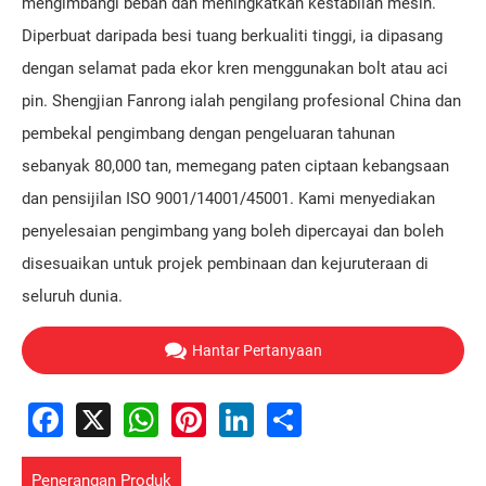
mengimbangi beban dan meningkatkan kestabilan mesin.
Diperbuat daripada besi tuang berkualiti tinggi, ia dipasang
dengan selamat pada ekor kren menggunakan bolt atau aci
pin. Shengjian Fanrong ialah pengilang profesional China dan
pembekal pengimbang dengan pengeluaran tahunan
sebanyak 80,000 tan, memegang paten ciptaan kebangsaan
dan pensijilan ISO 9001/14001/45001. Kami menyediakan
penyelesaian pengimbang yang boleh dipercayai dan boleh
disesuaikan untuk projek pembinaan dan kejuruteraan di
seluruh dunia.
Hantar Pertanyaan
Facebook
X
WhatsApp
Pinterest
LinkedIn
Share
Penerangan Produk