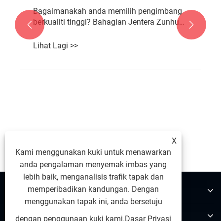
Bagaimanakah anda memilih pengimbang
berkualiti tinggi? Bahagian Jentera Zunhua


Shengjian Fanrong mencipta penyelesaian
pengimbang industri yang tahan lama.
Lihat Lagi >>
X
Kami menggunakan kuki untuk menawarkan
anda pengalaman menyemak imbas yang
lebih baik, menganalisis trafik tapak dan
Tentang Kami
memperibadikan kandungan. Dengan
menggunakan tapak ini, anda bersetuju
Produk
dengan penggunaan kuki kami.
Dasar Privasi