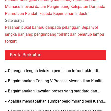
Memacu Inovasi dalam Pengimbang Ketepatan Daripada
Permulaan Rendah kepada Kepimpinan Industri
Seterusnya :
Pesanan pukal baharu daripada pelanggan Sepanyol
jangka panjang: pengimbang forklift dan penutup lampu
forklift.
Berita Berkaitan
Di tengah-tengah ledakan perolehan infrastruktur di
Timur Tengah, mengapakah wajaran pengimbang
Bagaimanakah Casting V-Process Memastikan Kualiti
Shengjian Fanrong sangat digemari oleh pelanggan luar
Konsisten? Zunhua Shengjian Fanrong Mengeluarkan
Bagaimanakah kawalan proses yang standard dan
negara?
Garis Panduan Piawaian untuk Menambah Bahan Bantu
hujung ke hujung memastikan kualiti pengimbang besi
Apabila mendapatkan sumber pengimbang besi tuang
Lebur
tuang yang dibekalkan di luar negara?
untuk jengkaut yang bertujuan untuk eksport, butiran dan