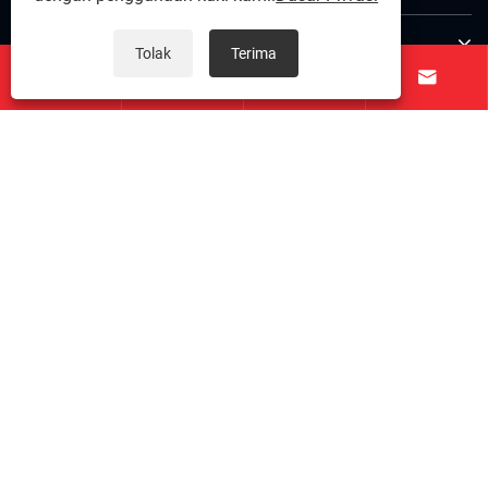
Hubungi Kami
Tolak
Terima




IKUT KAMI
Hak Cipta © 2025 Zunhua Shengjian fanrong Machinery Parts
Co., Ltd. Hak cipta terpelihara.
Links
|
Sitemap
|
RSS
|
XML
|
Dasar Privasi
Sambungan Terjamin SSL
|
Privasi Data Dilindungi
|
ISO
9001:2015