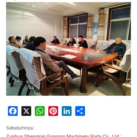
Facebook
X
WhatsApp
Pinterest
LinkedIn
Share
Sebelumnya :
Zunhua Shengjian Fanrong Machinery Parts Co., Ltd.: