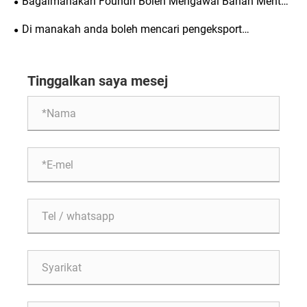
Bagaimanakah Foundri Boleh Mengawal Bahan Mentah
piawaian khusus yang manakah memerlukan kawalan
dan Bahan Bantu dengan Tegas untuk Tuangan Proses
Di manakah anda boleh mencari pengeksport
ketat semasa pembuatan tersuai?
V? Panduan Komprehensif untuk Melaksanakan
pengimbang yang boleh dipercayai? Wajaran
Spesifikasi Penerimaan Standard
pengimbang berkualiti tinggi Zunhua Shengjian Fanrong
Tinggalkan saya mesej
dieksport ke seluruh dunia.