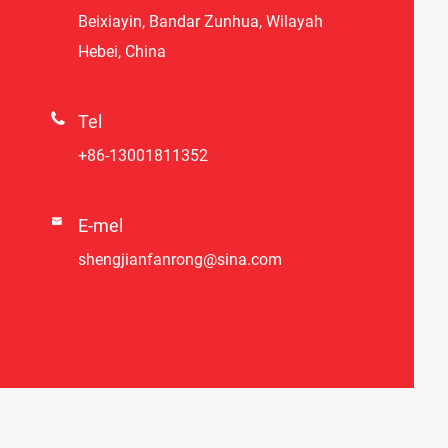
Beixiayin, Bandar Zunhua, Wilayah
Hebei, China

Tel
+86-13001811352

E-mel
shengjianfanrong@sina.com