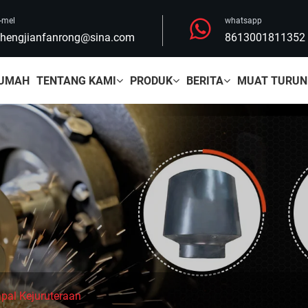
-mel
whatsapp
hengjianfanrong@sina.com
8613001811352
UMAH
TENTANG KAMI
PRODUK
BERITA
MUAT TURUN
al Kejuruteraan