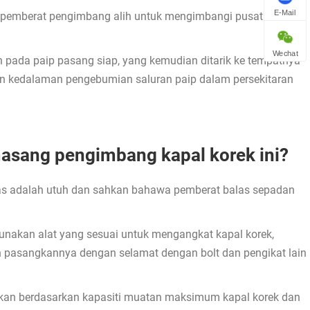
E-Mail
n pemberat pengimbang alih untuk mengimbangi pusat graviti
Wechat
pada paip pasang siap, yang kemudian ditarik ke tempatnya
uan kedalaman pengebumian saluran paip dalam persekitaran
sang pengimbang kapal korek ini?
as adalah utuh dan sahkan bahawa pemberat balas sepadan
nakan alat yang sesuai untuk mengangkat kapal korek,
 pasangkannya dengan selamat dengan bolt dan pengikat lain
tukan berdasarkan kapasiti muatan maksimum kapal korek dan