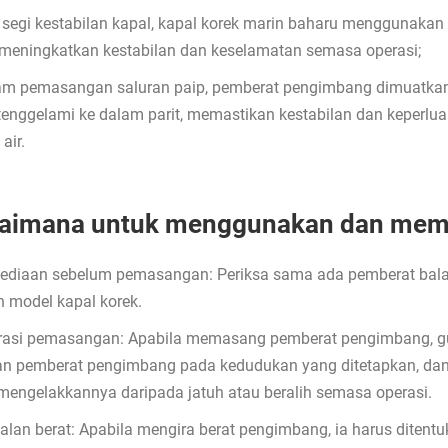
i segi kestabilan kapal, kapal korek marin baharu menggunaka
 meningkatkan kestabilan dan keselamatan semasa operasi;
am pemasangan saluran paip, pemberat pengimbang dimuatkan 
tenggelami ke dalam parit, memastikan kestabilan dan keperl
air.
aimana untuk menggunakan dan mema
sediaan sebelum pemasangan: Periksa sama ada pemberat bal
 model kapal korek.
rasi pemasangan: Apabila memasang pemberat pengimbang, gu
an pemberat pengimbang pada kedudukan yang ditetapkan, dan
mengelakkannya daripada jatuh atau beralih semasa operasi.
alan berat: Apabila mengira berat pengimbang, ia harus diten