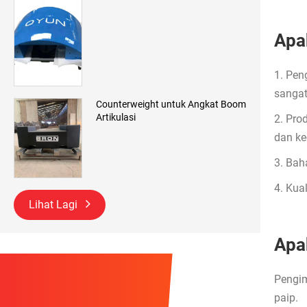
Apa
1. Pen
sangat
Counterweight untuk Angkat Boom
Artikulasi
2. Pro
dan kec
3. Bah
4. Kua
Lihat Lagi
Apa
Pengim
paip.