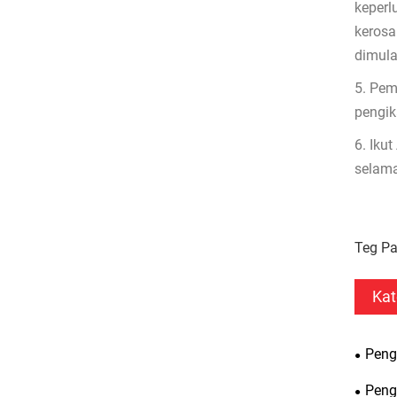
keperl
kerosa
dimula
5. Pem
pengik
6. Iku
selama
Teg Pa
Kat
Peng
Peng