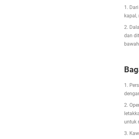
1. Dar
kapal,
2. Dal
dan di
bawah 
Bag
1. Per
dengan
2. Ope
letakk
untuk 
3. Kaw