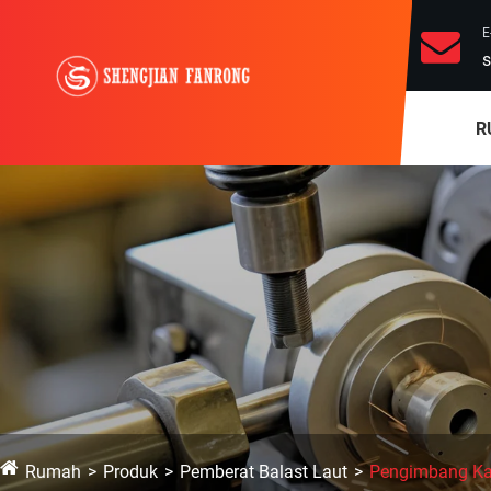
E
s
R
Rumah
Produk
Pemberat Balast Laut
Pengimbang Kap