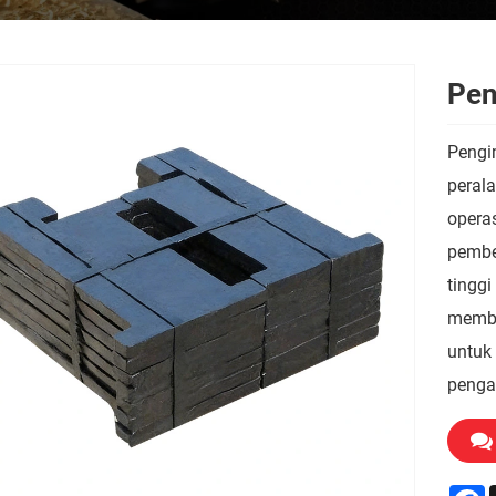
Pen
Pengi
peral
operas
pembe
tingg
membe
untuk 
penga
F