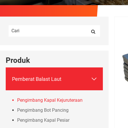
Produk

Pemberat Balast Laut
Pengimbang Kapal Kejuruteraan
Pengimbang Bot Pancing
Pengimbang Kapal Pesiar